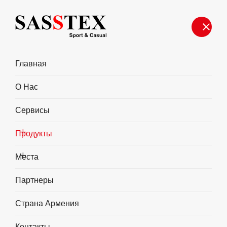
Главная
О Нас
Cервисы
Продукты
Места
Партнеры
Отдел Логистики
Страна Армения
Контакты